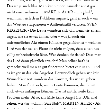
das auf das, was wir gemacht haben, keinen Einfluss hatte.
Das ist ja auch klar. Man kann einen Künstler sonst gar
nicht ernst nehmen …
MARTIN AUER - Ich glaub’,
wenn man sich dem Publikum anpasst, geht ja auch – um
das Wort zu strapazieren – Authentizität verloren.
SVEN
REGENER - Die Leute wundern sich oft, wenn sie einem
sagen, wie sie etwas finden oder – was ja auch ein
unfreundlicher Akt einem Künstler gegenüber ist – welches
Lied von der neuen Platte sie nicht mögen, dass einen das
völlig unbeeindruckt lässt. Was denken sie denn? Dass man
das Lied dann plötzlich streicht? Man selber hat’s ja
gemacht, weil man es gut findet und bietet es nur an – und
es ist genau das: ein Angebot. Letztendlich geben wir kein
Wunschkonzert, sondern das Konzert, das wir zu geben
haben. Man freut sich, wenn Leute kommen, die damit
auch etwas anfangen können. Das ist mittlerweile kein
Problem mehr. Also, ich hätte keine Angst à la „Oh, mal
sehen, wie das wohl in Graz läuft“.
MARTIN AUER - Als