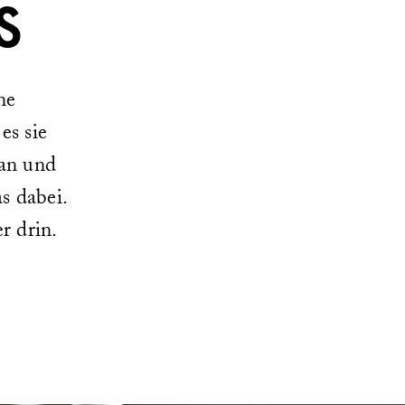
S
ne
es sie
gan und
s dabei.
r drin.