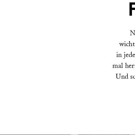
N
wicht
in jed
mal her
Und so