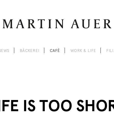
NEWS
BÄCKEREI
CAFÉ
WORK & LIFE
FIL
IFE IS TOO SHO