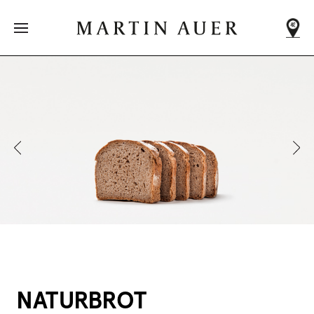
DEIN NÄCHSTER
MARTIN AUER
Adressen
werden
geladen
...
ALLE FILIALEN
NATURBROT