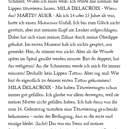
Schmerz. Wobei ich eines weiß: Ich würde mir niemals die
Lippen tätowieren lassen.
MILA DELACROIX - Wieso
das?
MARTIN AUER - Als ich 14 oder 15 Jahre alt war,
hatte ich einen Motocross-Unfall. Ich bin zum Glück nicht
gestürzt, aber mit meinem Kopf am Lenker aufgeschlagen.
Dabei hat sich einer meiner Zähne durch meine Oberlippe
gebohrt. Im ersten Moment hab ich nichts gespürt, nur
gemerkt: Hm, da stimmt was nicht. Aber als die Wunde
später im Spital genäht werden musste: Bist du deppert, hat
das wehgetan! An die Schmerzen werde ich mich für immer
erinnern! Deshalb: kein Lippen-Tattoo. Aber sag mal: Wie
bist du eigentlich zu deinem ersten Tattoo gekommen?
MILA DELACROIX - Mir haben Tätowierungen schon
immer gut gefallen. Ich glaube vor allem deswegen, weil sie
meiner Mutter nicht gefallen haben. Ich hab dann von ihr
zum 16. Geburtstag trotzdem eine Tätowierung geschenkt
bekommen – unter der Bedingung, dass es die erste und
einzige bleibt. (lacht) Das war ein Stern auf meiner