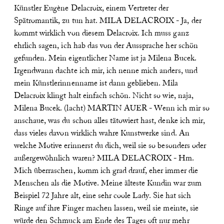
Künstler Eugène Delacroix, einem Vertreter der
Spätromantik, zu tun hat.
MILA DELACROIX - Ja, der
kommt wirklich von diesem Delacroix. Ich muss ganz
ehrlich sagen, ich hab das von der Aussprache her schön
gefunden. Mein eigentlicher Name ist ja Milena Bucek.
Irgendwann dachte ich mir, ich nenne mich anders, und
mein Künstlerinnenname ist dann geblieben. Mila
Delacroix klingt halt einfach schön. Nicht so wie, naja,
Milena Bucek. (lacht)
MARTIN AUER - Wenn ich mir so
anschaue, was du schon alles tätowiert hast, denke ich mir,
dass vieles davon wirklich wahre Kunstwerke sind. An
welche Motive erinnerst du dich, weil sie so besonders oder
außergewöhnlich waren?
MILA DELACROIX - Hm.
Mich überraschen, komm ich grad drauf, eher immer die
Menschen als die Motive. Meine älteste Kundin war zum
Beispiel 72 Jahre alt, eine sehr coole Lady. Sie hat sich
Ringe auf ihre Finger machen lassen, weil sie meinte, sie
würde den Schmuck am Ende des Tages oft nur mehr