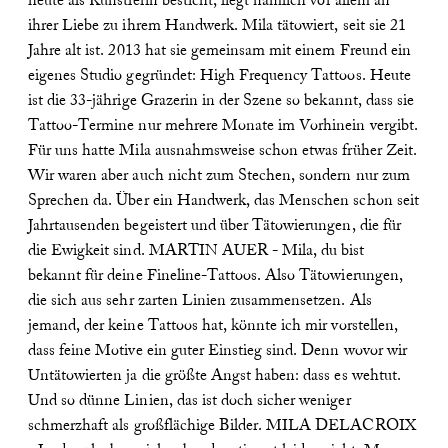
heute als Künstlerin besticht, liegt nämlich vor allem an
ihrer Liebe zu ihrem Handwerk. Mila tätowiert, seit sie 21
Jahre alt ist. 2013 hat sie gemeinsam mit einem Freund ein
eigenes Studio gegründet: High Frequency
Tattoos. Heute
ist die 33-jährige Grazerin in der Szene so bekannt, dass sie
Tattoo-Termine nur mehrere Monate im Vorhinein vergibt.
Für uns hatte Mila ausnahmsweise schon etwas früher Zeit.
Wir waren aber auch nicht zum Stechen, sondern nur zum
Sprechen da. Über ein Handwerk, das Menschen schon seit
Jahrtausenden begeistert und über Tätowierungen, die für
die Ewigkeit sind.
MARTIN AUER - Mila, du bist
bekannt für deine Fineline-Tattoos. Also Tätowierungen,
die sich aus sehr zarten Linien zusammensetzen. Als
jemand, der keine Tattoos hat, könnte ich mir vorstellen,
dass feine Motive ein guter Einstieg sind. Denn wovor wir
Untätowierten ja die größte Angst haben: dass es wehtut.
Und so dünne Linien, das ist doch sicher weniger
schmerzhaft als großflächige Bilder.
MILA DELACROIX