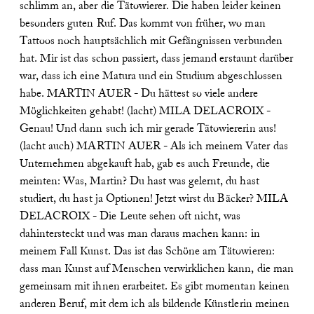
schlimm an, aber die Tätowierer. Die haben leider keinen
besonders guten Ruf. Das kommt von früher, wo man
Tattoos noch hauptsächlich mit Gefängnissen verbunden
hat. Mir ist das schon passiert, dass jemand erstaunt darüber
war, dass ich eine Matura und ein Studium abgeschlossen
habe.
MARTIN AUER - Du hättest so viele andere
Möglichkeiten gehabt! (lacht)
MILA DELACROIX -
Genau! Und dann such ich mir gerade Tätowiererin aus!
(lacht auch)
MARTIN AUER - Als ich meinem Vater das
Unternehmen abgekauft hab, gab es auch Freunde, die
meinten: Was, Martin? Du hast was gelernt, du hast
studiert, du hast ja Optionen! Jetzt wirst du Bäcker?
MILA
DELACROIX - Die Leute sehen oft nicht, was
dahintersteckt und was man daraus machen kann: in
meinem Fall Kunst. Das ist das Schöne am Tätowieren:
dass man Kunst auf Menschen verwirklichen kann, die man
gemeinsam mit ihnen erarbeitet. Es gibt momentan keinen
anderen Beruf, mit dem ich als bildende Künstlerin meinen