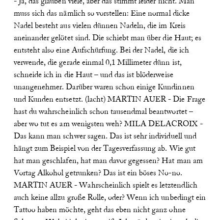
- Ja, das glauben viele, aber das stimmt leider nicht. Man
muss sich das nämlich so vorstellen: Eine normal dicke
Nadel besteht aus vielen dünnen Nadeln, die im Kreis
aneinander gelötet sind. Die schiebt man über die Haut; es
entsteht also eine Aufschürfung. Bei der Nadel, die ich
verwende, die gerade einmal 0,1 Millimeter dünn ist,
schneide ich in die Haut – und das ist blöderweise
unangenehmer. Darüber waren schon einige Kundinnen
und Kunden entsetzt. (lacht)
MARTIN AUER - Die Frage
hast du wahrscheinlich schon tausendmal beantwortet –
aber wo tut es am wenigsten weh?
MILA DELACROIX -
Das kann man schwer sagen. Das ist sehr individuell und
hängt zum Beispiel von der Tagesverfassung ab. Wie gut
hat man geschlafen, hat man davor gegessen? Hat man am
Vortag Alkohol getrunken? Das ist ein böses No-no.
MARTIN AUER - Wahrscheinlich spielt es letztendlich
auch keine allzu große Rolle, oder? Wenn ich unbedingt ein
Tattoo haben möchte, geht das eben nicht ganz ohne