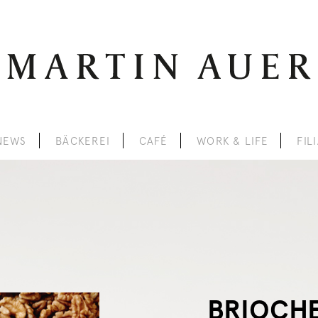
NEWS
BÄCKEREI
CAFÉ
WORK & LIFE
FIL
BRIOCH